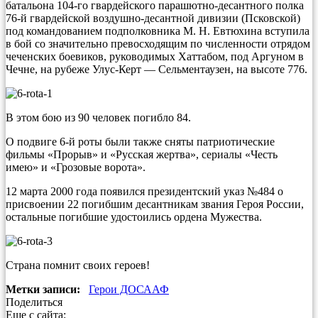
батальона 104-го гвардейского парашютно-десантного полка
76-й гвардейской воздушно-десантной дивизии (Псковской)
под командованием подполковника М. Н. Евтюхина вступила
в бой со значительно превосходящим по численности отрядом
чеченских боевиков, руководимых Хаттабом, под Аргуном в
Чечне, на рубеже Улус-Керт — Сельментаузен, на высоте 776.
В этом бою из 90 человек погибло 84.
О подвиге 6-й роты были также сняты патриотические
фильмы «Прорыв» и «Русская жертва», сериалы «Честь
имею» и «Грозовые ворота».
12 марта 2000 года появился президентский указ №484 о
присвоении 22 погибшим десантникам звания Героя России,
остальные погибшие удостоились ордена Мужества.
Страна помнит своих героев!
Метки записи:
Герои ДОСААФ
Поделиться
Еще с сайта: