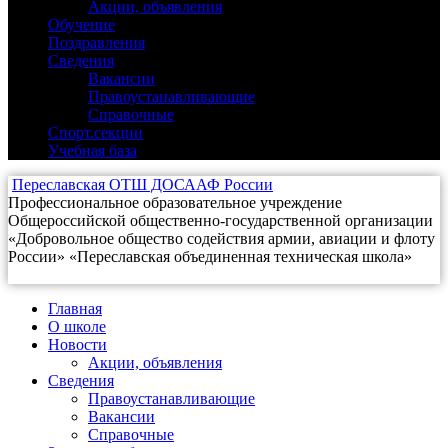
Акции, объявления
(0)
Обучение
(0)
Поздравления
(0)
Сведения
(17)
Вакансии
(1)
Правоустанавливающие
(16)
Справочные
(0)
Спорт.секции
(0)
Учебная база
(0)
Переславская ОТШ ДОСААФ России
Профессиональное образовательное учреждение
Общероссийской общественно-государственной организации
«Добровольное общество содействия армии, авиации и флоту
России» «Переславская объединенная техническая школа»
Главная
О школе
Новости
Акции, объявления
Сведения
Правоустанавливающие
Вакансии
Справочные